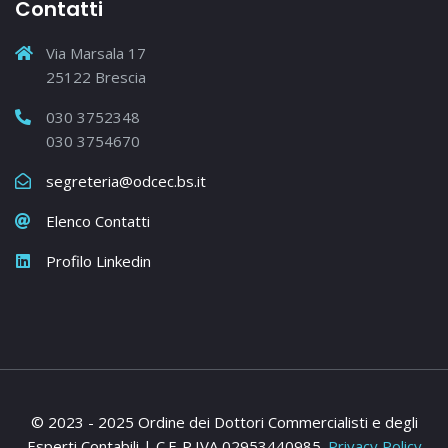
Contatti
Via Marsala 17
25122 Brescia
030 3752348
030 3754670
segreteria@odcec.bs.it
Elenco Contatti
Profilo Linkedin
© 2023 - 2025 Ordine dei Dottori Commercialisti e degli
Esperti Contabili | C.F-P.IVA 02953440985.
Privacy Policy