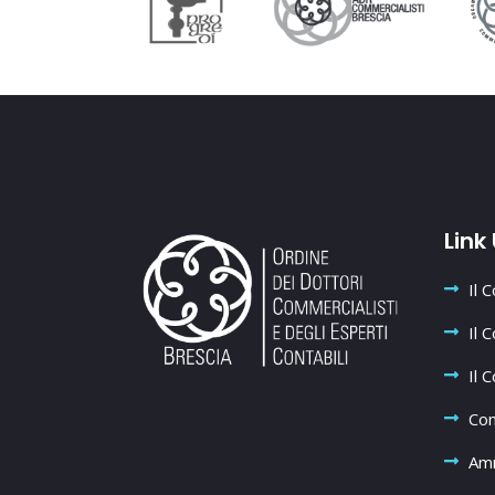
Link 
Il 
Il 
Il C
Com
Amm