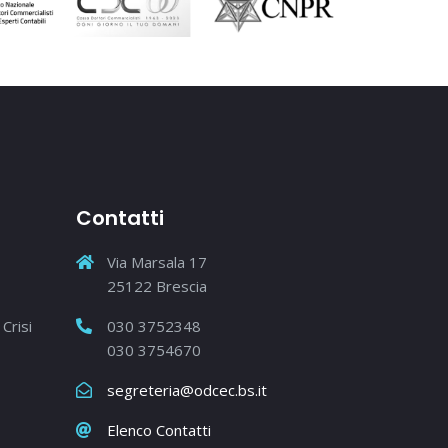
Contatti
Via Marsala 17
25122 Brescia
Crisi
030 3752348
030 3754670
segreteria@odcec.bs.it
Elenco Contatti