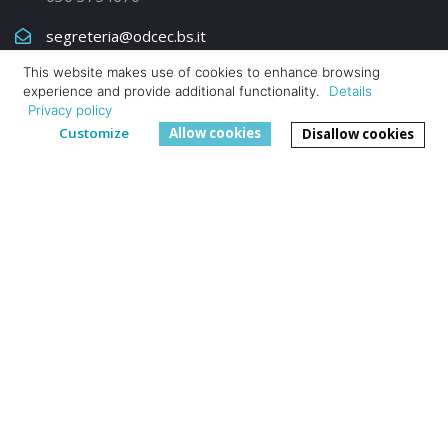
segreteria@odcec.bs.it
This website makes use of cookies to enhance browsing
Elenco Contatti
experience and provide additional functionality.
Details
Privacy policy
Profilo Linkedin
Customize
Allow cookies
Disallow cookies
© 2023 - 2025 Ordine dei Dottori Commercialisti e degli
Esperti Contabili | C.F-P.IVA 02953440985.
Privacy Policy
AMMINISTRAZIONE TRASPARENTE
|
Cookie policy ODCEC
Brescia
Powered by
Cocce