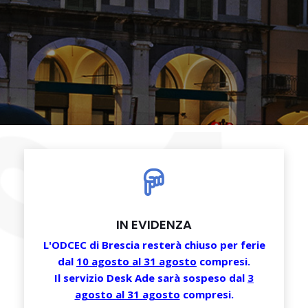
IN EVIDENZA
L'ODCEC di Brescia resterà chiuso per ferie
dal
10 agosto al 31 agosto
compresi.
Il servizio Desk Ade sarà sospeso dal
3
agosto al 31 agosto
compresi.