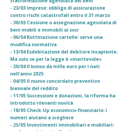
trasformazione agevolata dei beni
-
23/03 Imprese: obbligo di assicurazione
contro rischi catastrofali entro il 31 marzo
-
30/03 Cessione o assegnazione agevolata di
beni mobili e immobili ai soci
-
06/04 Rottmazione cartelle: serve una
modifica normativa
-
13/04 Esdebitazione del debitore incapiente.
Ma solo se per la legge è «meritevole»
-
20/04 Il bonus da mille euro per i nati
nell'anno 2025
-
04/05 Il nuovo concordato preventivo
biennale del reddito
-
11/05 Successioni e donazioni, la riforma ha
introdotto rilevanti novità
-
18/05 Check-Up economico-finanziario: i
numeri aiutano a scegliere
-
25/05 Investimenti immobiliari e mobiliari: