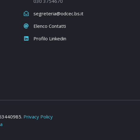
030 3754670
segreteria@odcec.bs.it
Elenco Contatti
Profilo Linkedin
2953440985.
Privacy Policy
ia