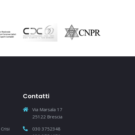
Contatti
Via Marsala 17
25122 Brescia
Crisi
030 3752348