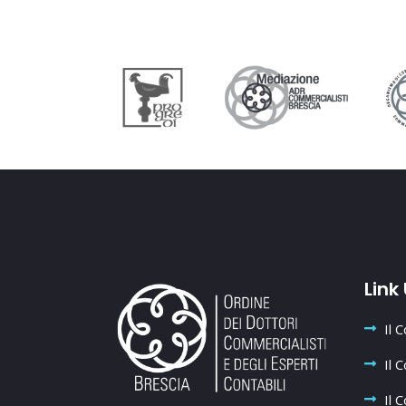
Link 
Il 
Il 
Il C