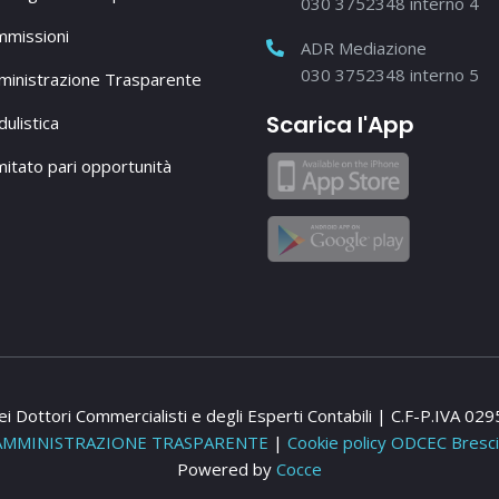
030 3752348 interno 4
missioni
ADR Mediazione
030 3752348 interno 5
inistrazione Trasparente
Scarica l'App
ulistica
itato pari opportunità
i Dottori Commercialisti e degli Esperti Contabili | C.F-P.IVA 0
AMMINISTRAZIONE TRASPARENTE
|
Cookie policy ODCEC Bresc
Powered by
Cocce