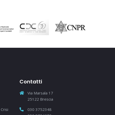
Contatti
Via Marsala 17
25122 Brescia
Crisi
030 3752348