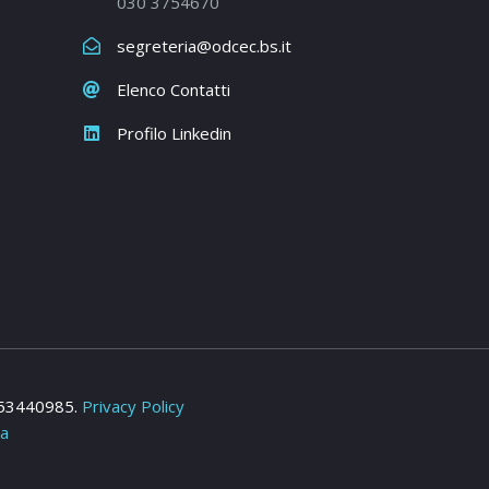
030 3754670
segreteria@odcec.bs.it
Elenco Contatti
Profilo Linkedin
2953440985.
Privacy Policy
ia