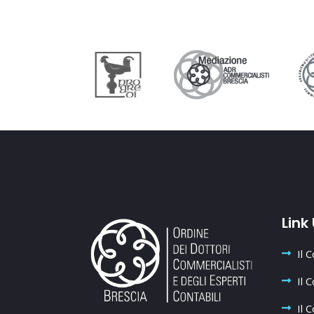
Link 
Il 
Il 
Il C